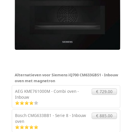
Alternatieven voor Siemens iQ700 CM633GBS1 - Inbouw
oven met magnetron
AEG KME761000M - Combi oven -
€ 729.00
Inbouw
Bosch CMG633BB1 - Serie 8 - Inbouw
€ 885.00
oven