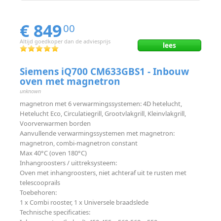
€ 849
00
Altijd goedkoper dan de adviesprijs
lees
Siemens iQ700 CM633GBS1 - Inbouw
oven met magnetron
unknown
magnetron met 6 verwarmingssystemen: 4D hetelucht,
Hetelucht Eco, Circulatiegrill, Grootvlakgrill, Kleinvlakgrill,
Voorverwarmen borden
Aanvullende verwarmingssystemen met magnetron:
magnetron, combi-magnetron constant
Max 40°C (oven 180°C)
Inhangroosters / uittreksysteem:
Oven met inhangroosters, niet achteraf uit te rusten met
telescooprails
Toebehoren:
1 x Combi rooster, 1 x Universele braadslede
Technische specificaties: