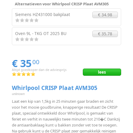
Alternatieven voor Whirlpool CRISP Plaat AVM305
Siemens HZ431000 bakplaat
€ 34.98
Oven 9L - TKG OT 2025 BU
€ 35.78
€ 35
00
Altijd goedkoper dan de adviesprijs
lees
Whirlpool CRISP Plaat AVM305
unknown
Laat een kip van 1,5kg in 25 minuten gaar braden en zicht
voor het mooie goudbruine, knapperige resultaat! De CRISP
plaat, speciaal ontwikkeld door Whirlpool, is gemaakt van
feriet en verhit in nauwelijks twee minuten tot 210�C Dankzij
de antiaanbaklaag kunt u bakken zonder vet toe te voegen.
Na gebruik kunt u de CRISP plaat zeer gemakkelijk reinigen